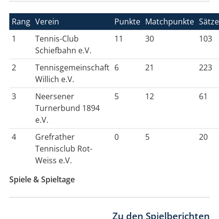
Rang
Verein
Punkte
Matchpunkte
Sätz
1
Tennis-Club
11
30
103
Schiefbahn e.V.
2
Tennisgemeinschaft
6
21
223
Willich e.V.
3
Neersener
5
12
61
Turnerbund 1894
e.V.
4
Grefrather
0
5
20
Tennisclub Rot-
Weiss e.V.
Spiele & Spieltage
Zu den Spielberichten