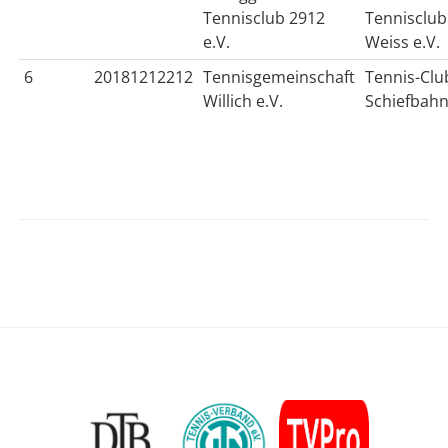
Tennisclub 2912
Tennisclub
e.V.
Weiss e.V.
6
20181212212
Tennisgemeinschaft
Tennis-Clu
Willich e.V.
Schiefbahn
Sidebar
Footer
Content