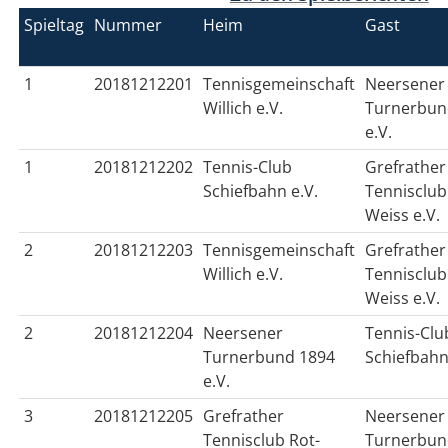
Spieltag
Nummer
Heim
Gast
1
20181212201
Tennisgemeinschaft
Neersener
Willich e.V.
Turnerbun
e.V.
1
20181212202
Tennis-Club
Grefrather
Schiefbahn e.V.
Tennisclub
Weiss e.V.
2
20181212203
Tennisgemeinschaft
Grefrather
Willich e.V.
Tennisclub
Weiss e.V.
2
20181212204
Neersener
Tennis-Clu
Turnerbund 1894
Schiefbahn
e.V.
3
20181212205
Grefrather
Neersener
Tennisclub Rot-
Turnerbun