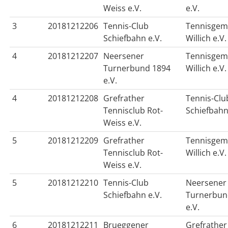
Weiss e.V.
e.V.
3
20181212206
Tennis-Club
Tennisgem
Schiefbahn e.V.
Willich e.V.
4
20181212207
Neersener
Tennisgem
Turnerbund 1894
Willich e.V.
e.V.
4
20181212208
Grefrather
Tennis-Clu
Tennisclub Rot-
Schiefbahn
Weiss e.V.
5
20181212209
Grefrather
Tennisgem
Tennisclub Rot-
Willich e.V.
Weiss e.V.
5
20181212210
Tennis-Club
Neersener
Schiefbahn e.V.
Turnerbun
e.V.
6
20181212211
Brueggener
Grefrather