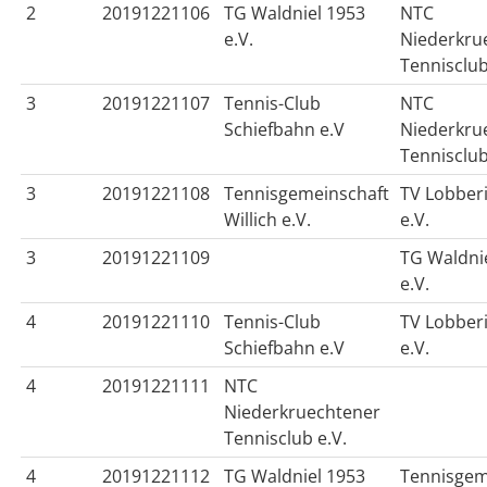
2
20191221106
TG Waldniel 1953
NTC
e.V.
Niederkru
Tennisclub
3
20191221107
Tennis-Club
NTC
Schiefbahn e.V
Niederkru
Tennisclub
3
20191221108
Tennisgemeinschaft
TV Lobber
Willich e.V.
e.V.
3
20191221109
TG Waldni
e.V.
4
20191221110
Tennis-Club
TV Lobber
Schiefbahn e.V
e.V.
4
20191221111
NTC
Niederkruechtener
Tennisclub e.V.
4
20191221112
TG Waldniel 1953
Tennisgem