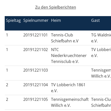
Zu den Spielberichten
Spieltag
Spielnummer
Heim
Gast
1
20191221101
Tennis-Club
TG Waldni
Schiefbahn e.V
e.V.
1
20191221102
NTC
TV Lobber
Niederkruechtener
e.V.
Tennisclub e.V.
1
20191221103
Tennisgem
Willich e.V
2
20191221104
TV Lobberich 1861
e.V.
2
20191221105
Tennisgemeinschaft
Tennis-Cl
Willich e.V.
Schiefbahn