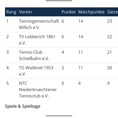
Rang
Verein
Punkte
Matchpunkte
Sätz
1
Tennisgemeinschaft
6
14
23
Willich e.V.
2
TV Lobberich 1861
6
14
22
e.V.
3
Tennis-Club
4
11
21
Schiefbahn e.V.
4
TG Waldniel 1953
2
11
20
e.V.
5
NTC
0
4
9
Niederkruechtener
Tennisclub e.V.
Spiele & Spieltage