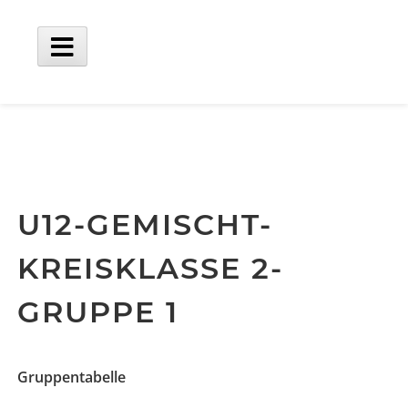
Skip
to
content
Main
Menu
U12-GEMISCHT-
KREISKLASSE 2-
GRUPPE 1
Gruppentabelle