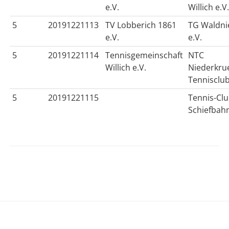
e.V.
Willich e.V
5
20191221113
TV Lobberich 1861
TG Waldni
e.V.
e.V.
5
20191221114
Tennisgemeinschaft
NTC
Willich e.V.
Niederkru
Tennisclub
5
20191221115
Tennis-Cl
Schiefbahn
Sidebar
Footer