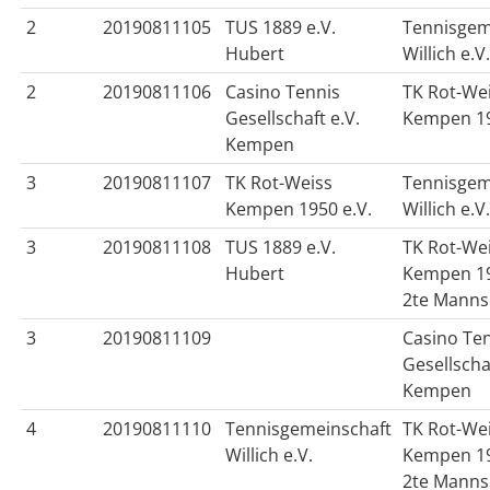
2
20190811105
TUS 1889 e.V.
Tennisgem
Hubert
Willich e.V
2
20190811106
Casino Tennis
TK Rot-We
Gesellschaft e.V.
Kempen 19
Kempen
3
20190811107
TK Rot-Weiss
Tennisgem
Kempen 1950 e.V.
Willich e.V
3
20190811108
TUS 1889 e.V.
TK Rot-We
Hubert
Kempen 19
2te Manns
3
20190811109
Casino Te
Gesellschaf
Kempen
4
20190811110
Tennisgemeinschaft
TK Rot-We
Willich e.V.
Kempen 19
2te Manns