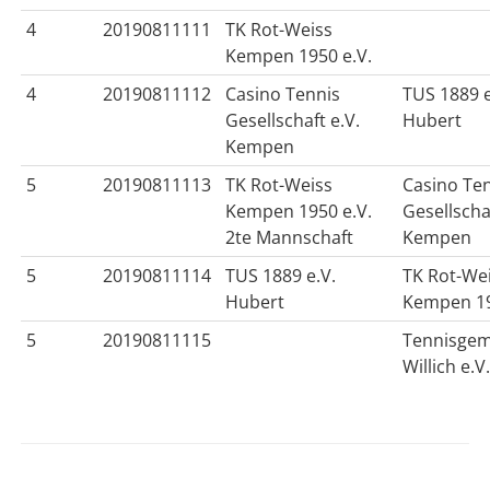
4
20190811111
TK Rot-Weiss
Kempen 1950 e.V.
4
20190811112
Casino Tennis
TUS 1889 e
Gesellschaft e.V.
Hubert
Kempen
5
20190811113
TK Rot-Weiss
Casino Te
Kempen 1950 e.V.
Gesellschaf
2te Mannschaft
Kempen
5
20190811114
TUS 1889 e.V.
TK Rot-We
Hubert
Kempen 19
5
20190811115
Tennisgem
Willich e.V
Sidebar