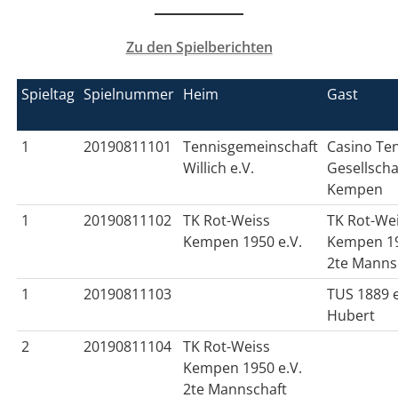
Zu den Spielberichten
Spieltag
Spielnummer
Heim
Gast
1
20190811101
Tennisgemeinschaft
Casino Te
Willich e.V.
Gesellschaf
Kempen
1
20190811102
TK Rot-Weiss
TK Rot-We
Kempen 1950 e.V.
Kempen 19
2te Manns
1
20190811103
TUS 1889 e
Hubert
2
20190811104
TK Rot-Weiss
Kempen 1950 e.V.
2te Mannschaft