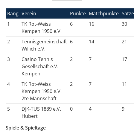
Rang
Verein
Punkte
Matchpunkte
Sätz
1
TK Rot-Weiss
6
16
30
Kempen 1950 e.V.
2
Tennisgemeinschaft
6
14
21
Willich e.V.
3
Casino Tennis
2
7
17
Gesellschaft e.V.
Kempen
4
TK Rot-Weiss
2
7
11
Kempen 1950 e.V.
2te Mannschaft
5
DJK-TUS 1889 e.V.
0
4
9
Hubert
Spiele & Spieltage