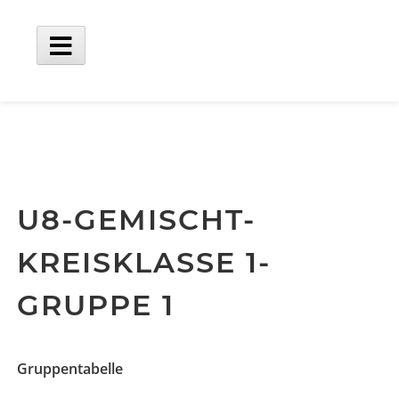
Skip
to
content
Main
Menu
U8-GEMISCHT-
KREISKLASSE 1-
GRUPPE 1
Gruppentabelle