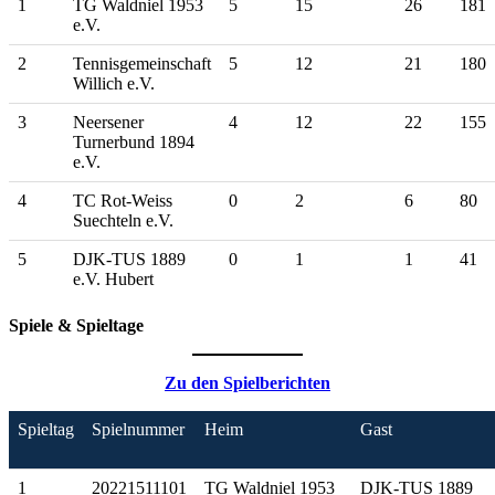
1
TG Waldniel 1953
5
15
26
181
e.V.
2
Tennisgemeinschaft
5
12
21
180
Willich e.V.
3
Neersener
4
12
22
155
Turnerbund 1894
e.V.
4
TC Rot-Weiss
0
2
6
80
Suechteln e.V.
5
DJK-TUS 1889
0
1
1
41
e.V. Hubert
Spiele & Spieltage
Zu den Spielberichten
Spieltag
Spielnummer
Heim
Gast
1
20221511101
TG Waldniel 1953
DJK-TUS 1889