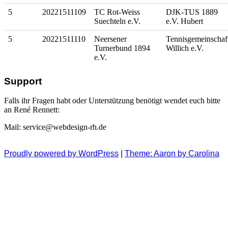
5
20221511109
TC Rot-Weiss
DJK-TUS 1889
Suechteln e.V.
e.V. Hubert
5
20221511110
Neersener
Tennisgemeinschaf
Turnerbund 1894
Willich e.V.
e.V.
Sidebar
Support
Falls ihr Fragen habt oder Unterstützung benötigt wendet euch bitte
an René Rennett:
Mail: service@webdesign-rh.de
Footer
Proudly powered by WordPress
|
Theme: Aaron by Carolina
Content