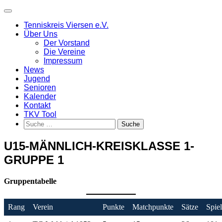
Skip
Main
to
Menu
Tenniskreis Viersen e.V.
content
Über Uns
Der Vorstand
Die Vereine
Impressum
News
Jugend
Senioren
Kalender
Kontakt
TKV Tool
Suche
nach:
U15-MÄNNLICH-KREISKLASSE 1-
GRUPPE 1
Gruppentabelle
Rang
Verein
Punkte
Matchpunkte
Sätze
Spie