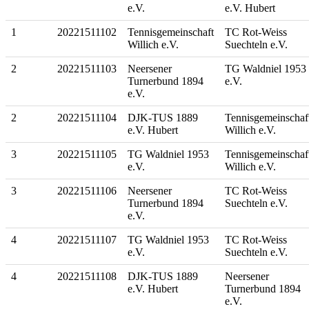
e.V.
e.V. Hubert
1
20221511102
Tennisgemeinschaft
TC Rot-Weiss
Willich e.V.
Suechteln e.V.
2
20221511103
Neersener
TG Waldniel 1953
Turnerbund 1894
e.V.
e.V.
2
20221511104
DJK-TUS 1889
Tennisgemeinschaf
e.V. Hubert
Willich e.V.
3
20221511105
TG Waldniel 1953
Tennisgemeinschaf
e.V.
Willich e.V.
3
20221511106
Neersener
TC Rot-Weiss
Turnerbund 1894
Suechteln e.V.
e.V.
4
20221511107
TG Waldniel 1953
TC Rot-Weiss
e.V.
Suechteln e.V.
4
20221511108
DJK-TUS 1889
Neersener
e.V. Hubert
Turnerbund 1894
e.V.