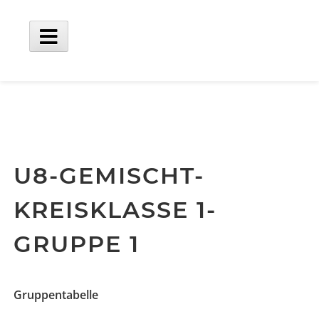
Skip
to
content
Main
Menu
U8-GEMISCHT-
KREISKLASSE 1-
GRUPPE 1
Gruppentabelle