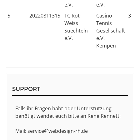
e.V.
e.V.
5
20220811315
TC Rot-
Casino
3
Weiss
Tennis
Suechteln
Gesellschaft
e.V.
e.V.
Kempen
Sidebar
SUPPORT
Falls ihr Fragen habt oder Unterstützung
benötigt wendet euch bitte an René Rennett:
Mail: service@webdesign-rh.de