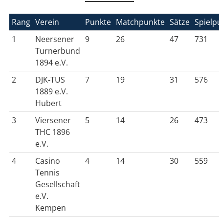
Rang
Verein
Punkte
Matchpunkte
Sätze
Spielp
1
Neersener
9
26
47
731
Turnerbund
1894 e.V.
2
DJK-TUS
7
19
31
576
1889 e.V.
Hubert
3
Viersener
5
14
26
473
THC 1896
e.V.
4
Casino
4
14
30
559
Tennis
Gesellschaft
e.V.
Kempen