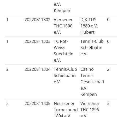
e.V.
Kempen
1
20220811302
Viersener
DJK-TUS
0
THC 1896
1889 e.V.
e.V.
Hubert
1
20220811303
TC Rot-
Tennis-Club
6
Weiss
Schiefbahn
Suechteln
e.V.
e.V.
2
20220811304
Tennis-Club
Casino
2
Schiefbahn
Tennis
e.V.
Gesellschaft
e.V.
Kempen
2
20220811305
Neersener
Viersener
3
Turnerbund
THC 1896
1894 e.V.
e.V.