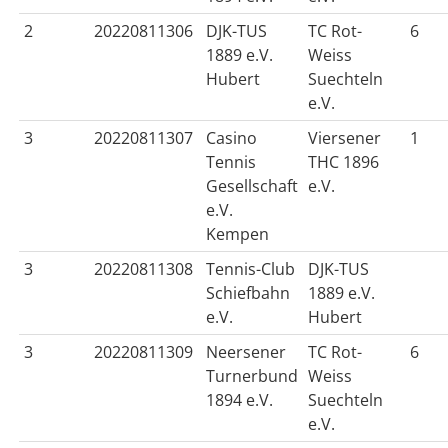
2
20220811306
DJK-TUS
TC Rot-
6
1889 e.V.
Weiss
Hubert
Suechteln
e.V.
3
20220811307
Casino
Viersener
1
Tennis
THC 1896
Gesellschaft
e.V.
e.V.
Kempen
3
20220811308
Tennis-Club
DJK-TUS
Schiefbahn
1889 e.V.
e.V.
Hubert
3
20220811309
Neersener
TC Rot-
6
Turnerbund
Weiss
1894 e.V.
Suechteln
e.V.