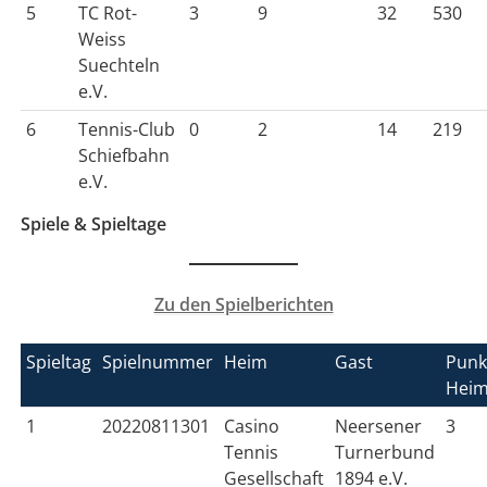
5
TC Rot-
3
9
32
530
Weiss
Suechteln
e.V.
6
Tennis-Club
0
2
14
219
Schiefbahn
e.V.
Spiele & Spieltage
Zu den Spielberichten
Spieltag
Spielnummer
Heim
Gast
Punk
Hei
1
20220811301
Casino
Neersener
3
Tennis
Turnerbund
Gesellschaft
1894 e.V.