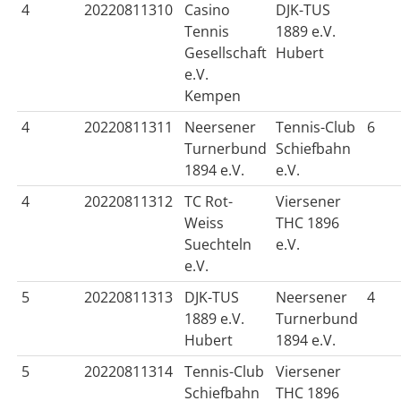
4
20220811310
Casino
DJK-TUS
Tennis
1889 e.V.
Gesellschaft
Hubert
e.V.
Kempen
4
20220811311
Neersener
Tennis-Club
6
Turnerbund
Schiefbahn
1894 e.V.
e.V.
4
20220811312
TC Rot-
Viersener
Weiss
THC 1896
Suechteln
e.V.
e.V.
5
20220811313
DJK-TUS
Neersener
4
1889 e.V.
Turnerbund
Hubert
1894 e.V.
5
20220811314
Tennis-Club
Viersener
Schiefbahn
THC 1896