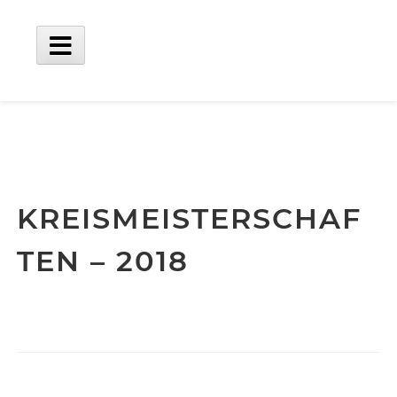
Skip
to
content
Main
Menu
KREISMEISTERSCHAF
TEN – 2018
Sidebar