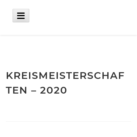
Skip
to
content
Main
Menu
KREISMEISTERSCHAF
TEN – 2020
Sidebar