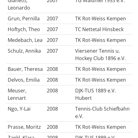
Gianetti,
2007
TG Waldniel 1953 e.V.
Leonardo
Grun, Pernilla
2007
TK Rot-Weiss Kempen
Hoftych, Theo
2007
TC Nettetal Hinsbeck
Medebach, Lea
2007
TK Rot-Weiss Kempen
Schulz, Annika
2007
Viersener Tennis u.
Hockey Club 1896 e.V.
Bauer, Theresa
2008
TK Rot-Weiss Kempen
Delvos, Emilia
2008
TK Rot-Weiss Kempen
Meuser,
2008
DJK-TUS 1889 e.V.
Lennart
Hubert
Ngo, Y-Lai
2008
Tennis-Club Schiefbahn
e.V.
Prasse, Moritz
2008
TK Rot-Weiss Kempen
Zankl, Klara
2008
DJK-TUS 1889 e.V.