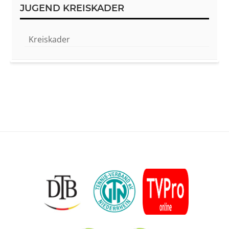
JUGEND KREISKADER
Kreiskader
Footer
Content