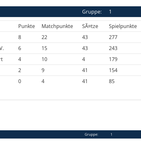
Gruppe:
1
Punkte
Matchpunkte
SÃ¤tze
Spielpunkte
8
22
43
277
V.
6
15
43
243
rt
4
10
4
179
2
9
41
154
0
4
41
85
Gruppe:
1