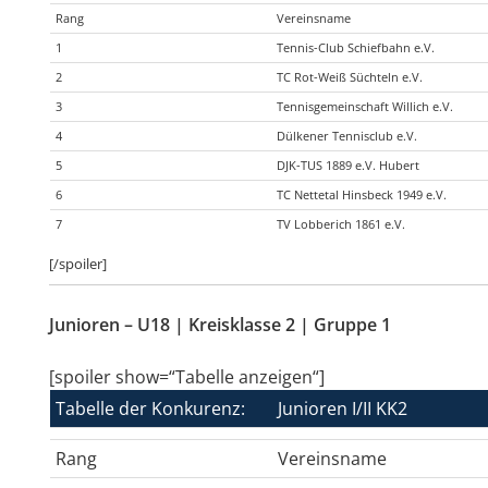
Rang
Vereinsname
1
Tennis-Club Schiefbahn e.V.
2
TC Rot-Weiß Süchteln e.V.
3
Tennisgemeinschaft Willich e.V.
4
Dülkener Tennisclub e.V.
5
DJK-TUS 1889 e.V. Hubert
6
TC Nettetal Hinsbeck 1949 e.V.
7
TV Lobberich 1861 e.V.
[/spoiler]
Junioren – U18 | Kreisklasse 2 | Gruppe 1
[spoiler show=“Tabelle anzeigen“]
Tabelle der Konkurenz:
Junioren I/II KK2
Rang
Vereinsname