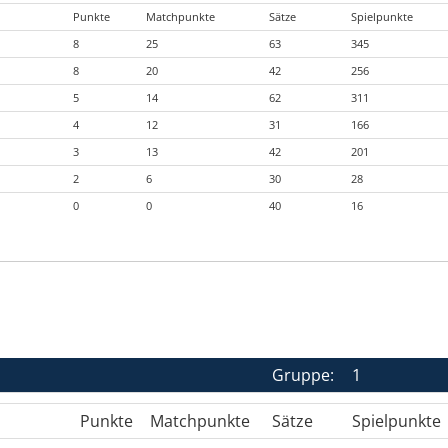
Punkte
Matchpunkte
Sätze
Spielpunkte
8
25
63
345
8
20
42
256
5
14
62
311
4
12
31
166
3
13
42
201
2
6
30
28
0
0
40
16
Gruppe:
1
Punkte
Matchpunkte
Sätze
Spielpunkte