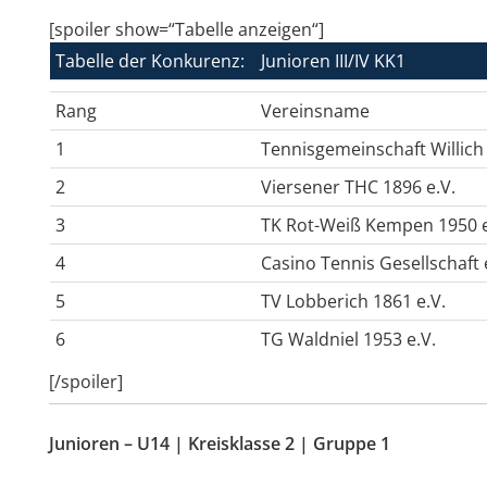
[spoiler show=“Tabelle anzeigen“]
Tabelle der Konkurenz:
Junioren III/IV KK1
Rang
Vereinsname
1
Tennisgemeinschaft Willich 
2
Viersener THC 1896 e.V.
3
TK Rot-Weiß Kempen 1950 e
4
Casino Tennis Gesellschaft
5
TV Lobberich 1861 e.V.
6
TG Waldniel 1953 e.V.
[/spoiler]
Junioren – U14 | Kreisklasse 2 | Gruppe 1