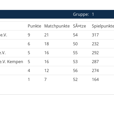
Gruppe:
1
Punkte
Matchpunkte
SÃ¤tze
Spielpunkt
e.V.
9
21
54
317
6
18
50
232
.V.
5
16
55
292
 e.V. Kempen
5
16
53
287
4
12
56
274
1
7
52
164