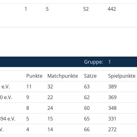
1
5
52
442
Gruppe:
1
Punkte
Matchpunkte
Sätze
Spielpunkte
 e.V.
11
32
63
389
 e.V.
9
22
62
369
8
24
60
348
94 e.V.
5
15
65
331
V.
4
14
66
272