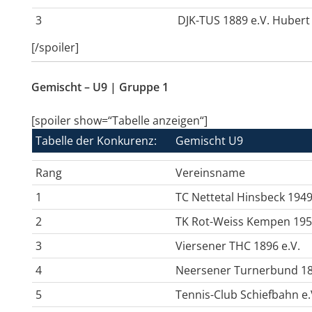
3
DJK-TUS 1889 e.V. Hubert
[/spoiler]
Gemischt – U9 | Gruppe 1
[spoiler show=“Tabelle anzeigen“]
Tabelle der Konkurenz:
Gemischt U9
Rang
Vereinsname
1
TC Nettetal Hinsbeck 1949
2
TK Rot-Weiss Kempen 1950
3
Viersener THC 1896 e.V.
4
Neersener Turnerbund 18
5
Tennis-Club Schiefbahn e.