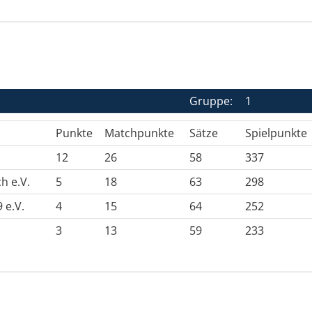
Gruppe:
1
Punkte
Matchpunkte
Sätze
Spielpunkte
12
26
58
337
h e.V.
5
18
63
298
 e.V.
4
15
64
252
3
13
59
233