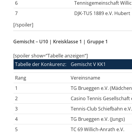
6
Tennisgemeinschaft Willic
7
DJK-TUS 1889 e.V. Hubert
[/spoiler]
Gemischt – U10 | Kreisklasse 1 | Gruppe 1
[spoiler show=“Tabelle anzeigen“]
Tabelle der Konkurenz:
Gemischt V KK1
Rang
Vereinsname
1
TG Brueggen e.V. (Mädchen
2
Casino Tennis Gesellschaft
3
Tennis-Club Schiefbahn e.V.
4
TG Brueggen e.V. (Jungs)
5
TC 69 Willich-Anrath e.V.