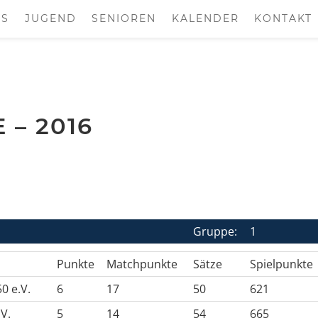
S
JUGEND
SENIOREN
KALENDER
KONTAKT
– 2016
Gruppe:
1
Punkte
Matchpunkte
Sätze
Spielpunkte
0 e.V.
6
17
50
621
V.
5
14
54
665