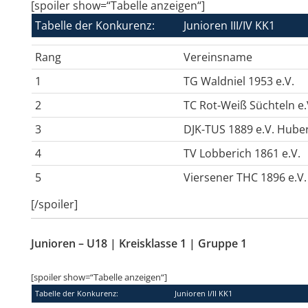
[spoiler show=“Tabelle anzeigen“]
Tabelle der Konkurenz:
Junioren III/IV KK1
Rang
Vereinsname
1
TG Waldniel 1953 e.V.
2
TC Rot-Weiß Süchteln e.
3
DJK-TUS 1889 e.V. Hube
4
TV Lobberich 1861 e.V.
5
Viersener THC 1896 e.V.
[/spoiler]
Junioren – U18 | Kreisklasse 1 | Gruppe 1
[spoiler show=“Tabelle anzeigen“]
Tabelle der Konkurenz:
Junioren I/II KK1