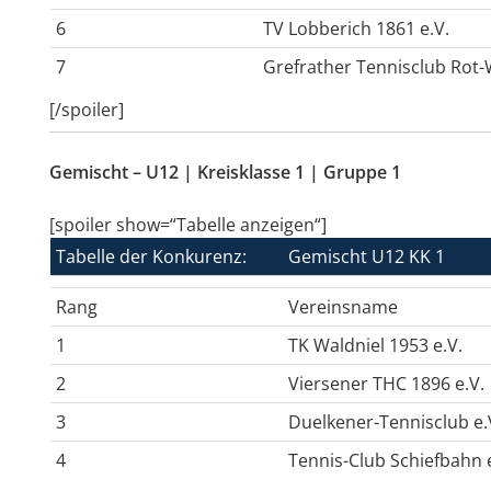
6
TV Lobberich 1861 e.V.
7
Grefrather Tennisclub Rot-W
[/spoiler]
Gemischt – U12 | Kreisklasse 1 | Gruppe 1
[spoiler show=“Tabelle anzeigen“]
Tabelle der Konkurenz:
Gemischt U12 KK 1
Rang
Vereinsname
1
TK Waldniel 1953 e.V.
2
Viersener THC 1896 e.V.
3
Duelkener-Tennisclub e.
4
Tennis-Club Schiefbahn e