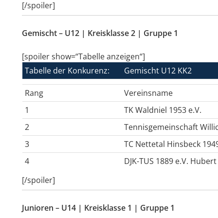
[/spoiler]
Gemischt – U12 | Kreisklasse 2 | Gruppe 1
[spoiler show=“Tabelle anzeigen“]
Tabelle der Konkurenz:
Gemischt U12 KK2
Rang
Vereinsname
1
TK Waldniel 1953 e.V.
2
Tennisgemeinschaft Willic
3
TC Nettetal Hinsbeck 1949
4
DJK-TUS 1889 e.V. Hubert
[/spoiler]
Junioren – U14 | Kreisklasse 1 | Gruppe 1