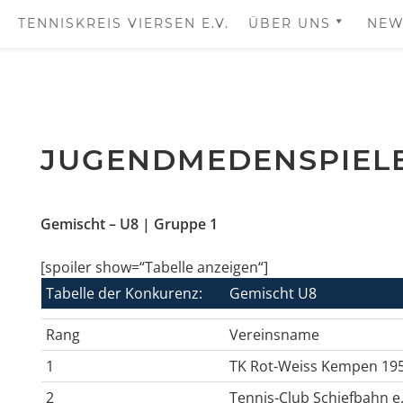
TENNISKREIS VIERSEN E.V.
ÜBER UNS
NEW
DER VORSTAND
DIE VEREINE
Skip
IMPRESSUM
to
JUGENDMEDENSPIELE 
content
Gemischt – U8 | Gruppe 1
[spoiler show=“Tabelle anzeigen“]
Tabelle der Konkurenz:
Gemischt U8
Rang
Vereinsname
1
TK Rot-Weiss Kempen 195
2
Tennis-Club Schiefbahn e.