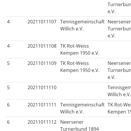
Turnerbun
e.V.
4
20211011107
Tennisgemeinschaft
Neersene
Willich e.V.
Turnerbun
e.V.
4
20211011108
TK Rot-Weiss
Kempen 1950 e.V.
5
20211011109
TK Rot-Weiss
Neersene
Kempen 1950 e.V.
Turnerbun
e.V.
5
20211011110
Tennisgem
Willich e.V
6
20211011111
Tennisgemeinschaft
TK Rot-We
Willich e.V.
Kempen 19
6
20211011112
Neersener
Turnerbund 1894