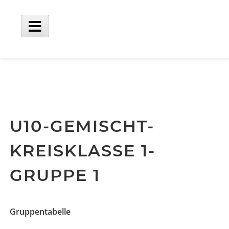
Skip
to
content
Main
Menu
U10-GEMISCHT-
KREISKLASSE 1-
GRUPPE 1
Gruppentabelle