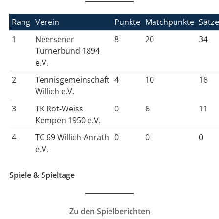
Rang
Verein
Punkte
Matchpunkte
Sätz
1
Neersener
8
20
34
Turnerbund 1894
e.V.
2
Tennisgemeinschaft
4
10
16
Willich e.V.
3
TK Rot-Weiss
0
6
11
Kempen 1950 e.V.
4
TC 69 Willich-Anrath
0
0
0
e.V.
Spiele & Spieltage
Zu den Spielberichten