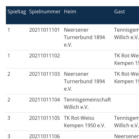
Spieltag
Spielnummer
Heim
Gast
1
20211011101
Neersener
Tennisgem
Turnerbund 1894
Willich e.V
e.V.
1
20211011102
TK Rot-We
Kempen 19
2
20211011103
Neersener
TK Rot-We
Turnerbund 1894
Kempen 19
e.V.
2
20211011104
Tennisgemeinschaft
Willich e.V.
3
20211011105
TK Rot-Weiss
Tennisgem
Kempen 1950 e.V.
Willich e.V
3
20211011106
Neersene