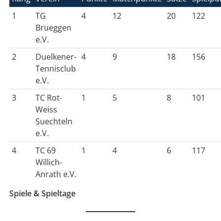
1
TG
4
12
20
122
Brueggen
e.V.
2
Duelkener-
4
9
18
156
Tennisclub
e.V.
3
TC Rot-
1
5
8
101
Weiss
Suechteln
e.V.
4
TC 69
1
4
6
117
Willich-
Anrath e.V.
Spiele & Spieltage