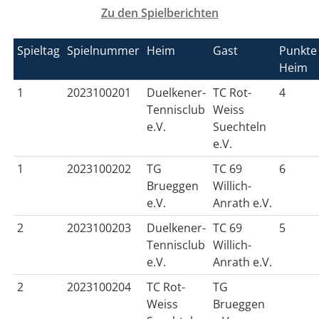
Zu den Spielberichten
Spieltag
Spielnummer
Heim
Gast
Punkte
Heim
1
2023100201
Duelkener-
TC Rot-
4
Tennisclub
Weiss
e.V.
Suechteln
e.V.
1
2023100202
TG
TC 69
6
Brueggen
Willich-
e.V.
Anrath e.V.
2
2023100203
Duelkener-
TC 69
5
Tennisclub
Willich-
e.V.
Anrath e.V.
2
2023100204
TC Rot-
TG
Weiss
Brueggen