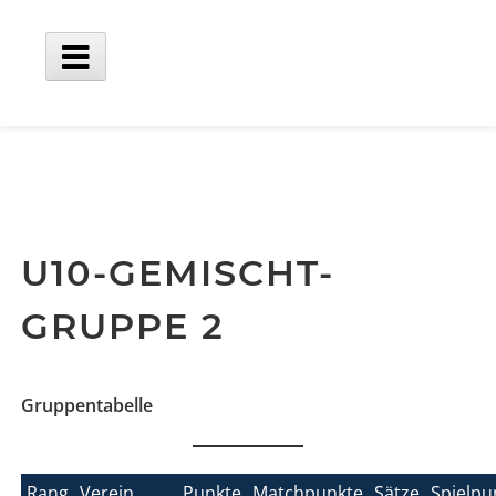
Skip
to
content
Main
Menu
U10-GEMISCHT-
GRUPPE 2
Gruppentabelle
Rang
Verein
Punkte
Matchpunkte
Sätze
Spielpu