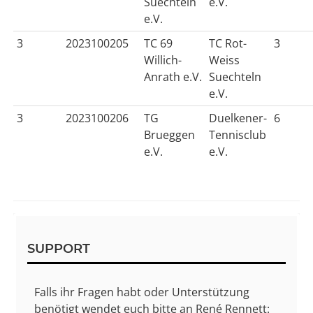
Suechteln
e.V.
e.V.
3
2023100205
TC 69
TC Rot-
3
Willich-
Weiss
Anrath e.V.
Suechteln
e.V.
3
2023100206
TG
Duelkener-
6
Brueggen
Tennisclub
e.V.
e.V.
Sidebar
SUPPORT
Falls ihr Fragen habt oder Unterstützung
benötigt wendet euch bitte an René Rennett: