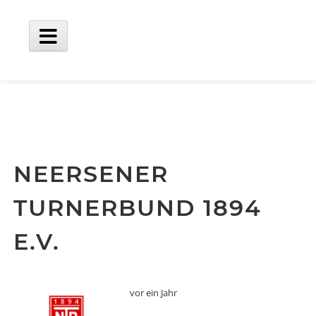
Skip
to
content
Main
Menu
NEERSENER
TURNERBUND 1894
E.V.
vor ein Jahr