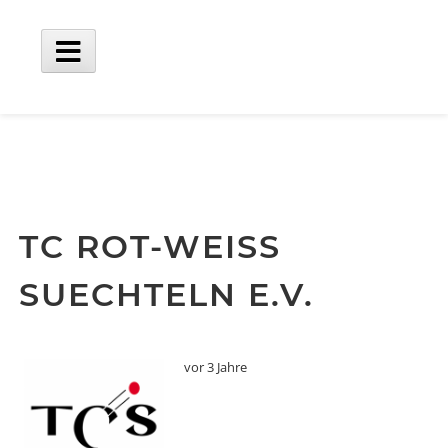
Skip
to
content
Main
Menu
TC ROT-WEISS
SUECHTELN E.V.
vor 3 Jahre