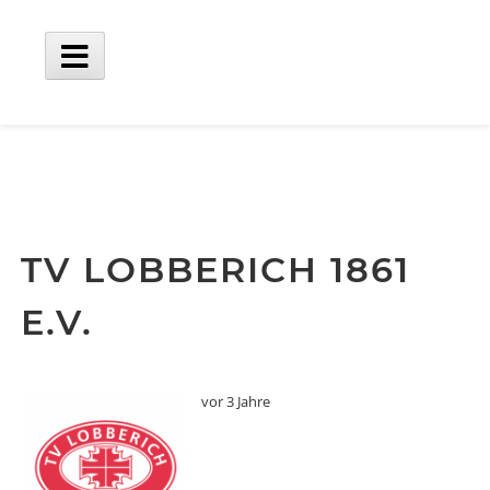
Skip
to
content
Main
Menu
TV LOBBERICH 1861
E.V.
vor 3 Jahre