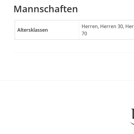
Mannschaften
Herren, Herren 30, He
Altersklassen
70
Footer
Content