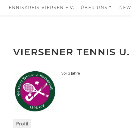
TENNISKREIS VIERSEN E.V.
ÜBER UNS
NEW
DER VORSTAND
DIE VEREINE
Skip
IMPRESSUM
to
VIERSENER TENNIS U.
content
vor 3 Jahre
Profil