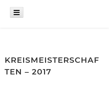
Skip
to
content
Main
Menu
KREISMEISTERSCHAF
TEN – 2017